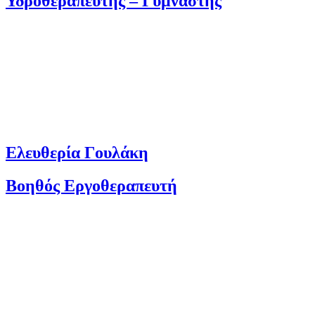
Υδροθεραπευτής – Γυμναστής
Ελευθερία Γουλάκη
Βοηθός Εργοθεραπευτή