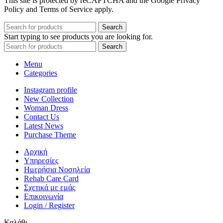
This site is protected by reCAPTCHA and the Google Privacy
Policy and Terms of Service apply.
Search
Start typing to see products you are looking for.
Search
Menu
Categories
Instagram profile
New Collection
Woman Dress
Contact Us
Latest News
Purchase Theme
Αρχική
Υπηρεσίες
Ημερήσια Νοσηλεία
Rehab Care Card
Σχετικά με εμάς
Επικοινωνία
Login / Register
Καλάθι