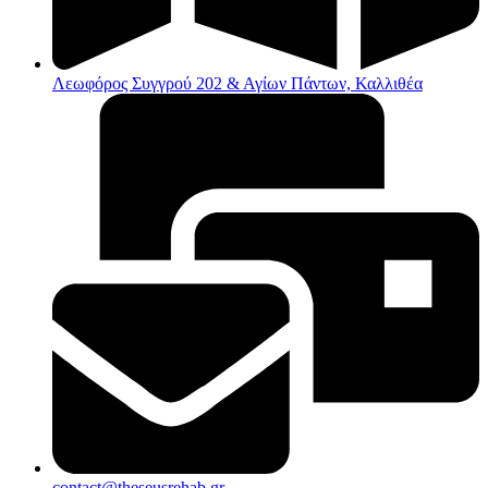
Λεωφόρος Συγγρού 202 & Αγίων Πάντων, Καλλιθέα
contact@theseusrehab.gr