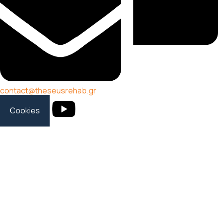
contact@theseusrehab.gr
Cookies
2026 © theseusrehab. All Rights Reserved. | Web
Development by
Aboutnet
This site is protected by reCAPTCHA and the Google Privacy
Policy and Terms of Service apply.