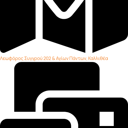
Λεωφόρος Συγγρού 202 & Αγίων Πάντων, Καλλιθέα