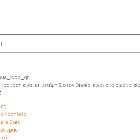
τάσταση είναι επιστήμη & στον Θησέα, είναι στα σωστά χέ
ς
ίες
α Νοσηλεία
are Card
 με εμάς
ωνία