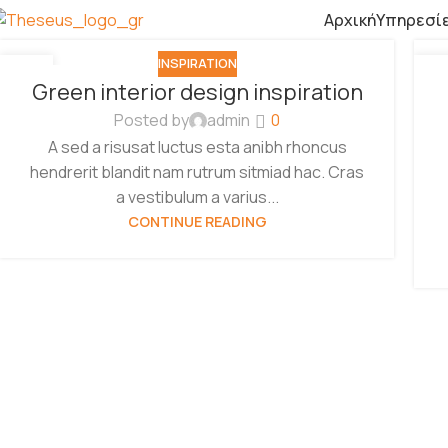
Αρχική
Υπηρεσί
INSPIRATION
27
2
Green interior design inspiration
ΑΥΓ
ΑΥ
Posted by
admin
0
A sed a risusat luctus esta anibh rhoncus
hendrerit blandit nam rutrum sitmiad hac. Cras
a vestibulum a varius...
CONTINUE READING