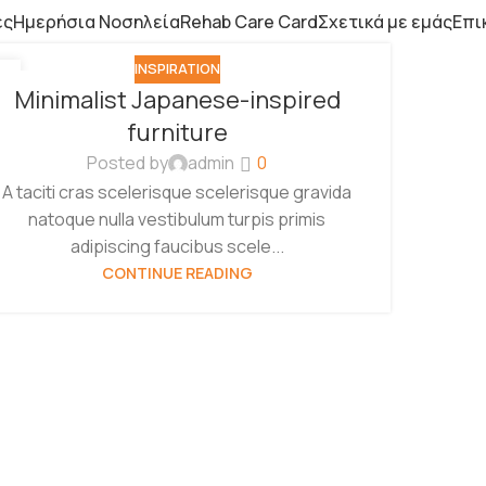
ες
Ημερήσια Νοσηλεία
Rehab Care Card
Σχετικά με εμάς
Επι
INSPIRATION
6
Minimalist Japanese-inspired
Γ
furniture
Posted by
admin
0
A taciti cras scelerisque scelerisque gravida
natoque nulla vestibulum turpis primis
adipiscing faucibus scele...
CONTINUE READING