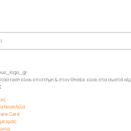
τάσταση είναι επιστήμη & στον Θησέα, είναι στα σωστά χέ
ς
ίες
α Νοσηλεία
are Card
 με εμάς
ωνία