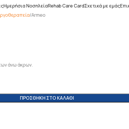
ες
Ημερήσια Νοσηλεία
Rehab Care Card
Σχετικά με εμάς
Επι
Εργοθεραπεία
Armeo
των άνω άκρων.
ΠΡΟΣΘΉΚΗ ΣΤΟ ΚΑΛΆΘΙ