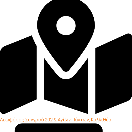
Λεωφόρος Συγγρού 202 & Αγίων Πάντων, Καλλιθέα