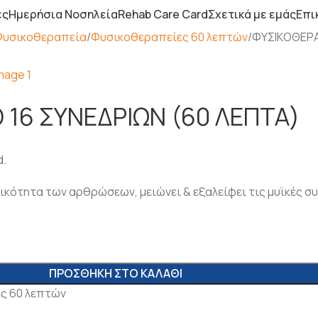
ες
Ημερήσια Νοσηλεία
Rehab Care Card
Σχετικά με εμάς
Επι
Φυσικοθεραπεία
Φυσικοθεραπείες 60 λεπτών
ΦΥΣΙKΟΘΕΡΑ
 16 ΣΥΝΕΔΡΙΩΝ (60 ΛΕΠΤΑ)
d.
τικότητα των αρθρώσεων, μειώνει & εξαλείφει τις μυϊκές σ
ΠΡΟΣΘΉΚΗ ΣΤΟ ΚΑΛΆΘΙ
ς 60 λεπτών