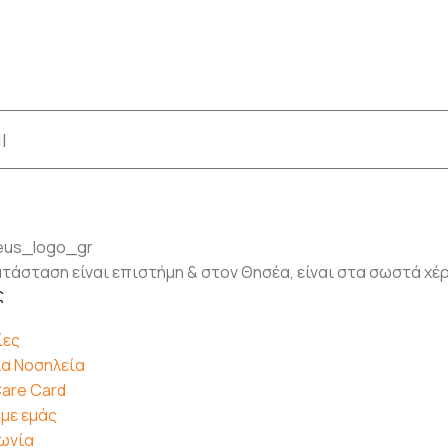
τάσταση είναι επιστήμη & στον Θησέα, είναι στα σωστά χέ
ς
ίες
α Νοσηλεία
are Card
 με εμάς
ωνία