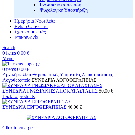
Γνωσοαποκατάσταση
Ψυχολογική Υποστήριξη
Ημερήσια Νοσηλεία
Rehab Care Card
Σχετικά με εμάς
Επικοινωνία
Search
0
items
0,00
€
Menu
0
items
0,00
€
Αρχική σελίδα
Θεραπευτικές Υπηρεσίες Αποκατάστασης
Λογοθεραπεία
ΣΥΝΕΔΡΙΑ ΛΟΓΟΘΕΡΑΠΕΙΑΣ
ΣΥΝΕΔΡΙΑ ΓΝΩΣΙΑΚΗΣ ΑΠΟΚΑΤΑΣΤΑΣΗΣ
50,00
€
Back to products
ΣΥΝΕΔΡΙΑ ΕΡΓΟΘΕΡΑΠΕΙΑΣ
40,00
€
Click to enlarge