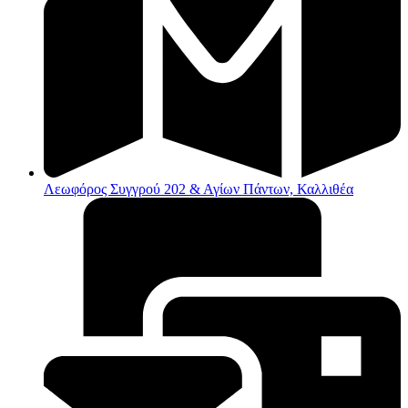
Λεωφόρος Συγγρού 202 & Αγίων Πάντων, Καλλιθέα