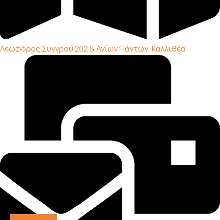
Λεωφόρος Συγγρού 202 & Αγίων Πάντων, Καλλιθέα