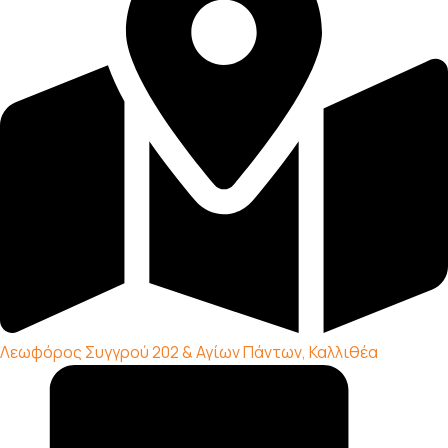
Λεωφόρος Συγγρού 202 & Αγίων Πάντων, Καλλιθέα